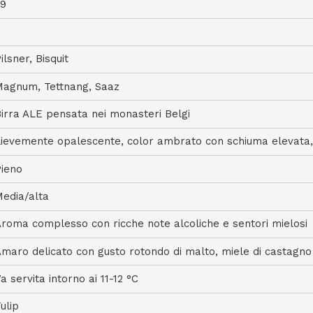
29
8
ilsner, Bisquit
agnum, Tettnang, Saaz
irra ALE pensata nei monasteri Belgi
ievemente opalescente, color ambrato con schiuma elevata,
ieno
edia/alta
roma complesso con ricche note alcoliche e sentori mielosi
maro delicato con gusto rotondo di malto, miele di castagno
a servita intorno ai 11-12 °C
ulip