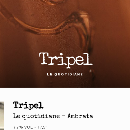
Tripel
LE QUOTIDIANE
Tripel
Le quotidiane - Ambrata
7,7% VOL - 17,9°