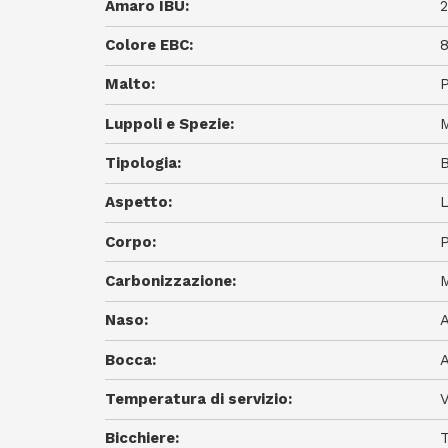
Amaro IBU:
Colore EBC:
Malto:
P
Luppoli e Spezie:
M
Tipologia:
B
Aspetto:
L
Corpo:
P
Carbonizzazione:
M
Naso:
A
Bocca:
A
Temperatura di servizio:
V
Bicchiere:
T