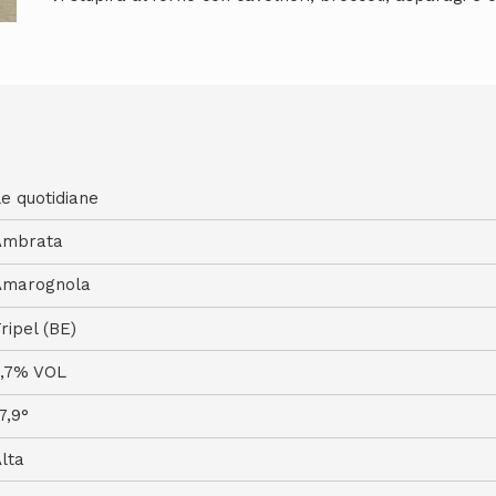
e quotidiane
Ambrata
Amarognola
ripel (BE)
7,7% VOL
7,9°
lta