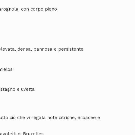
arognola, con corpo pieno
levata, densa, pannosa e persistente
ielosi
astagno e uvetta
tto ciò che vi regala note citriche, erbacee e
avoletti di Bruxelles