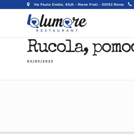
Via Paolo Emilio, 69/A - Rione Prati - 00192 Roma
Rucola, pomo
03/03/2023