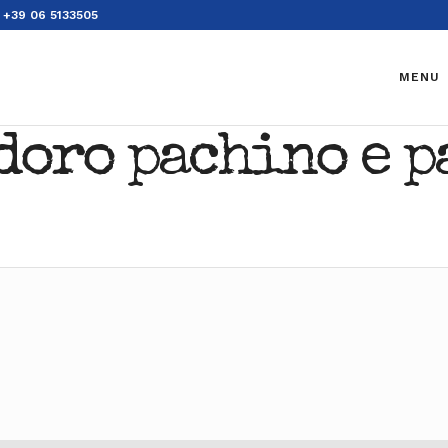
+39 06 5133505
MENU
doro pachino e 