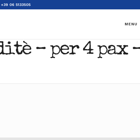
+39 06 5133505
MENU
itè – per 4 pax 