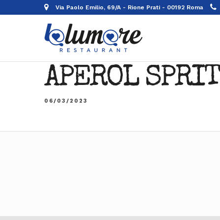
Via Paolo Emilio, 69/A - Rione Prati - 00192 Roma
APEROL SPRI
06/03/2023